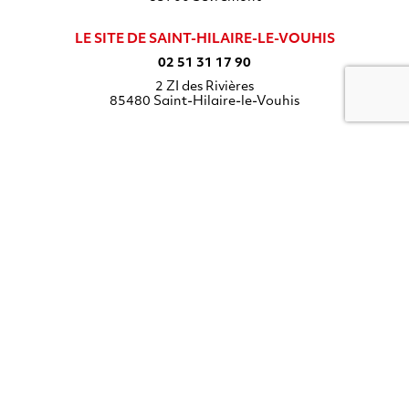
LE SITE DE SAINT-HILAIRE-LE-VOUHIS
02 51 31 17 90
2 ZI des Rivières
85480
Saint-Hilaire-le-Vouhis
Préfabrication béton
Solutions en béton
Réalisations en lumière
Rejoignez-nous
Expériences clients
Partenaires
Ateliers
Nous contacter
Mentions légales
Données personnelles