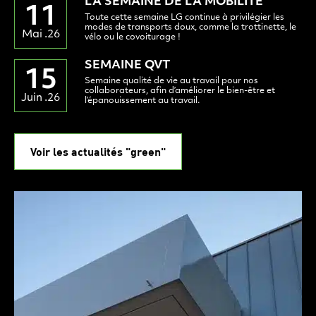
LA SEMAINE DE LA MOBILITÉ
11
Toute cette semaine LG continue à privilégier les
modes de transports doux, comme la trottinette, le
Mai .26
vélo ou le covoiturage !
SEMAINE QVT
15
Semaine qualité de vie au travail pour nos
collaborateurs, afin d’améliorer le bien-être et
Juin .26
l’épanouissement au travail.
Voir les actualités "green"